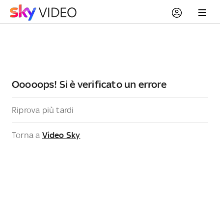
Ooooops! Si è verificato un errore
Riprova più tardi
Torna a
Video Sky