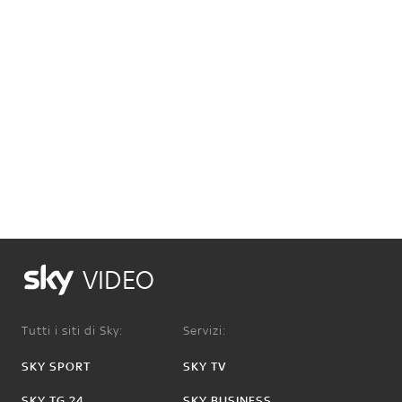
VIDEO
Tutti i siti di Sky:
Servizi:
SKY SPORT
SKY TV
SKY TG 24
SKY BUSINESS