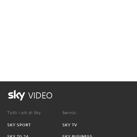
VIDEO
Tutti i siti di Sky:
Servizi:
SKY SPORT
SKY TV
SKY TG 24
SKY BUSINESS