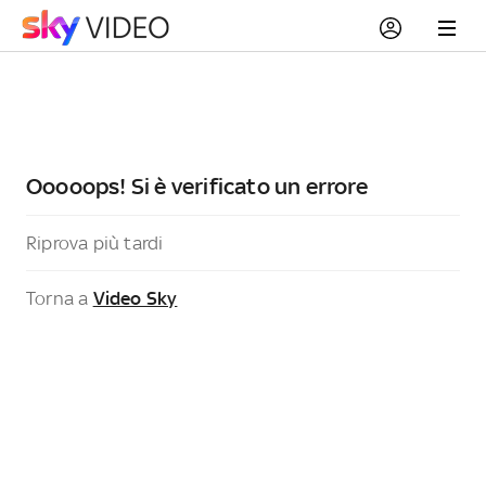
Ooooops! Si è verificato un errore
Riprova più tardi
Torna a
Video Sky