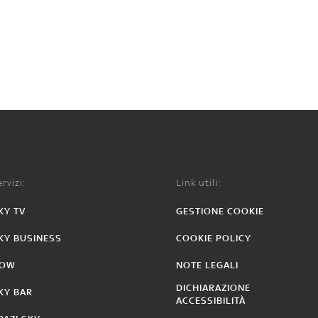
rvizi:
Link utili:
KY TV
GESTIONE COOKIE
KY BUSINESS
COOKIE POLICY
OW
NOTE LEGALI
DICHIARAZIONE
KY BAR
ACCESSIBILITÀ