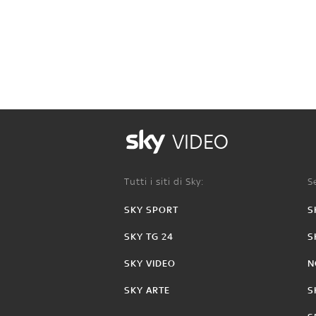
VIDEO
Tutti i siti di Sky:
Se
SKY SPORT
S
SKY TG 24
S
SKY VIDEO
N
SKY ARTE
S