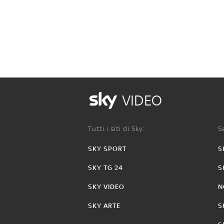
VIDEO
Tutti i siti di Sky:
Se
SKY SPORT
S
SKY TG 24
S
SKY VIDEO
N
SKY ARTE
S