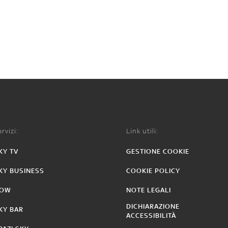
rvizi:
Link utili:
KY TV
GESTIONE COOKIE
KY BUSINESS
COOKIE POLICY
OW
NOTE LEGALI
DICHIARAZIONE
KY BAR
ACCESSIBILITÀ