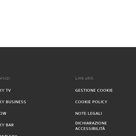
rvizi:
Link utili:
KY TV
GESTIONE COOKIE
KY BUSINESS
COOKIE POLICY
OW
NOTE LEGALI
DICHIARAZIONE
KY BAR
ACCESSIBILITÀ