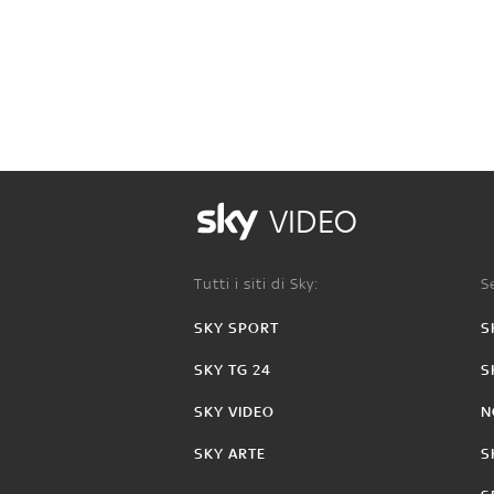
VIDEO
Tutti i siti di Sky:
Se
SKY SPORT
S
SKY TG 24
S
SKY VIDEO
N
SKY ARTE
S