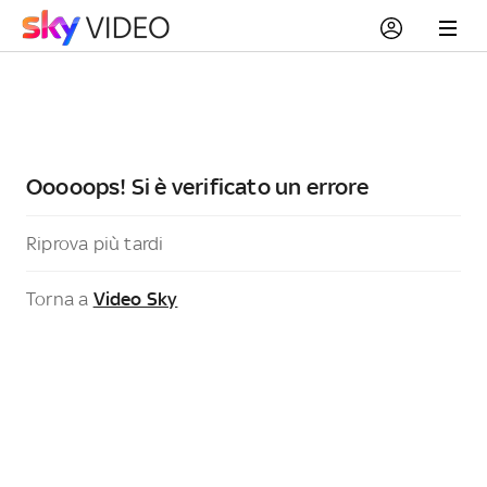
Ooooops! Si è verificato un errore
Riprova più tardi
Torna a
Video Sky