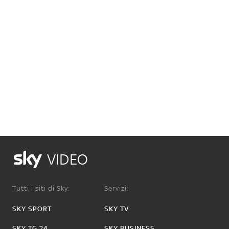
VIDEO
Tutti i siti di Sky:
Servizi:
SKY SPORT
SKY TV
SKY TG 24
SKY BUSINESS