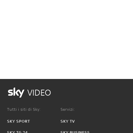
VIDEO
Tutti i siti di Sky:
Servizi:
SKY SPORT
SKY TV
SKY TG 24
SKY BUSINESS