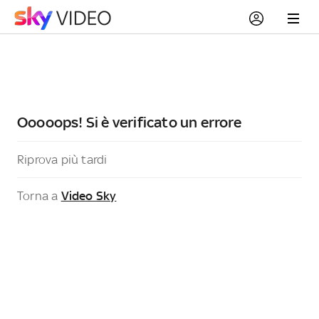
Ooooops! Si è verificato un errore
Riprova più tardi
Torna a
Video Sky