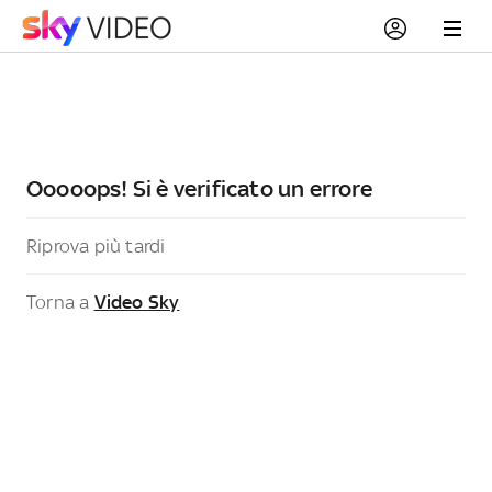
Ooooops! Si è verificato un errore
Riprova più tardi
Torna a
Video Sky