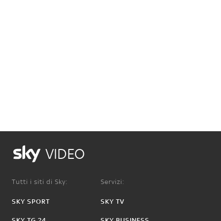
VIDEO
Tutti i siti di Sky:
Servizi:
SKY SPORT
SKY TV
SKY TG 24
SKY BUSINESS