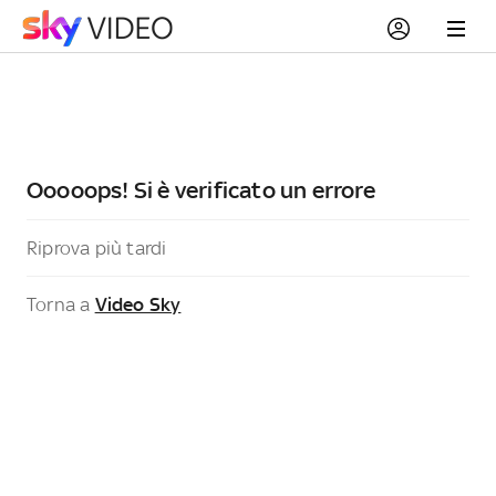
Ooooops! Si è verificato un errore
Riprova più tardi
Torna a
Video Sky