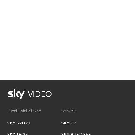
VIDEO
Tutti i siti di Sky:
Servizi:
SKY SPORT
SKY TV
SKY TG 24
SKY BUSINESS