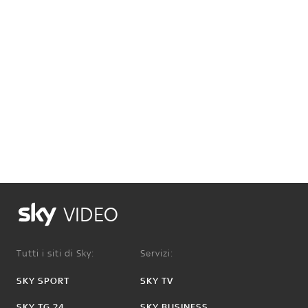
VIDEO
Tutti i siti di Sky:
Servizi:
SKY SPORT
SKY TV
SKY TG 24
SKY BUSINESS