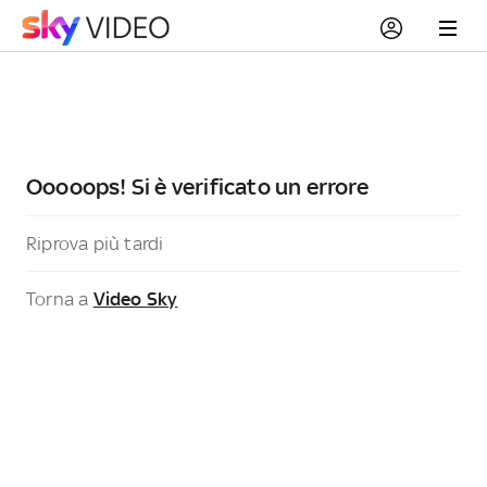
Ooooops! Si è verificato un errore
Riprova più tardi
Torna a
Video Sky