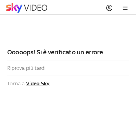
Ooooops! Si è verificato un errore
Riprova più tardi
Torna a
Video Sky