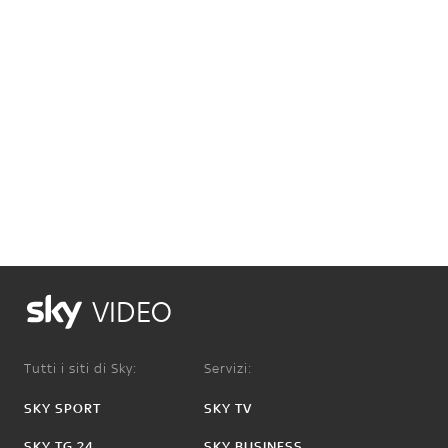
VIDEO
Tutti i siti di Sky:
Servizi:
SKY SPORT
SKY TV
SKY TG 24
SKY BUSINESS