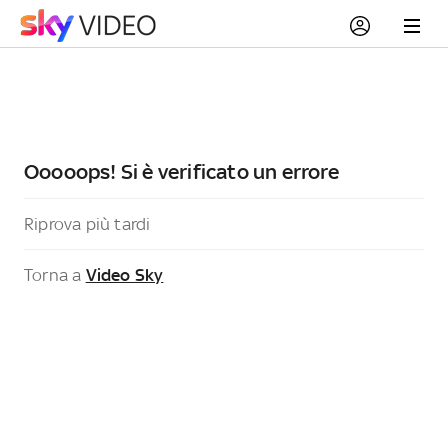
Ooooops! Si è verificato un errore
Riprova più tardi
Torna a
Video Sky