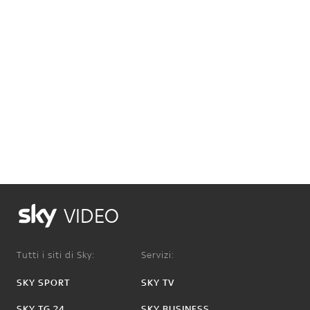
VIDEO
Tutti i siti di Sky:
Servizi:
SKY SPORT
SKY TV
SKY TG 24
SKY BUSINESS