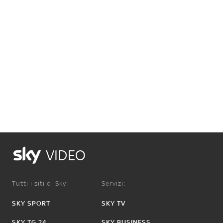
VIDEO
Tutti i siti di Sky:
Servizi:
SKY SPORT
SKY TV
SKY TG 24
SKY BUSINESS