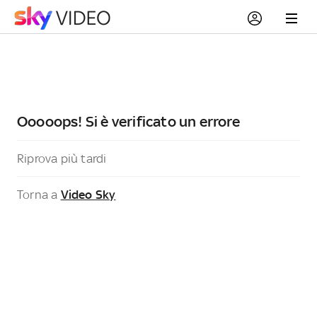
Ooooops! Si è verificato un errore
Riprova più tardi
Torna a
Video Sky