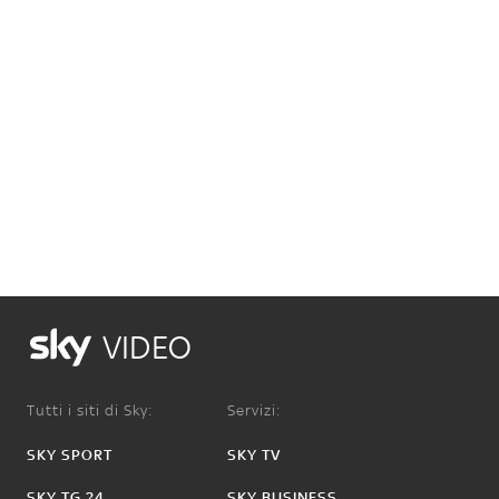
VIDEO
Tutti i siti di Sky:
Servizi:
SKY SPORT
SKY TV
SKY TG 24
SKY BUSINESS