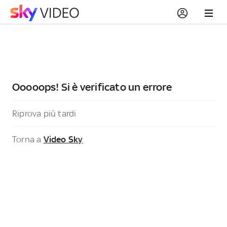
Ooooops! Si è verificato un errore
Riprova più tardi
Torna a
Video Sky