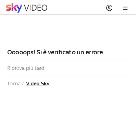
Ooooops! Si è verificato un errore
Riprova più tardi
Torna a
Video Sky