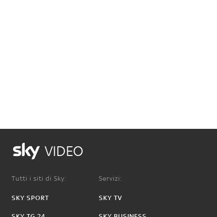
VIDEO
Tutti i siti di Sky:
Servizi:
SKY SPORT
SKY TV
SKY TG 24
SKY BUSINESS