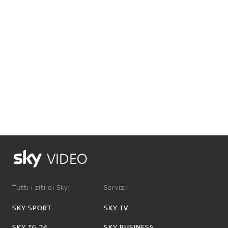
VIDEO
Tutti i siti di Sky:
Servizi:
SKY SPORT
SKY TV
SKY TG 24
SKY BUSINESS