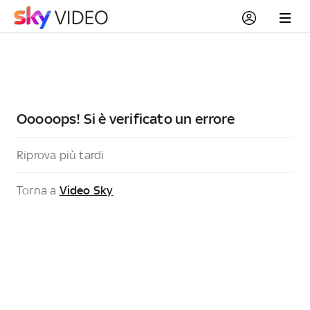
Ooooops! Si è verificato un errore
Riprova più tardi
Torna a
Video Sky