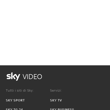
VIDEO
Tutti i siti di Sky:
Servizi:
SKY SPORT
SKY TV
SKY TG 24
SKY BUSINESS