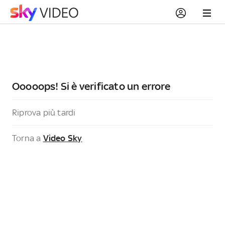
Ooooops! Si è verificato un errore
Riprova più tardi
Torna a
Video Sky