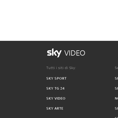
VIDEO
Tutti i siti di Sky:
Se
SKY SPORT
S
SKY TG 24
S
SKY VIDEO
N
SKY ARTE
S