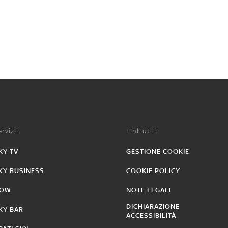
rvizi:
Link utili:
KY TV
GESTIONE COOKIE
KY BUSINESS
COOKIE POLICY
OW
NOTE LEGALI
DICHIARAZIONE
KY BAR
ACCESSIBILITÀ