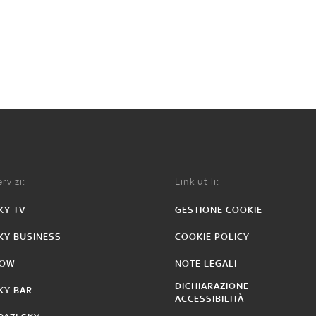
rvizi:
Link utili:
KY TV
GESTIONE COOKIE
KY BUSINESS
COOKIE POLICY
OW
NOTE LEGALI
DICHIARAZIONE
KY BAR
ACCESSIBILITÀ