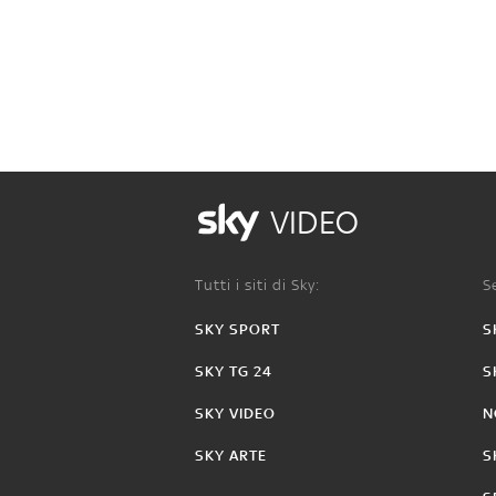
VIDEO
Tutti i siti di Sky:
Se
SKY SPORT
S
SKY TG 24
S
SKY VIDEO
N
SKY ARTE
S