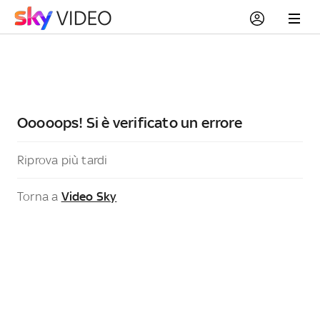
Ooooops! Si è verificato un errore
Riprova più tardi
Torna a
Video Sky