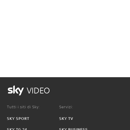
VIDEO
Tutti i siti di Sky:
Servizi:
SKY SPORT
SKY TV
SKY TG 24
SKY BUSINESS