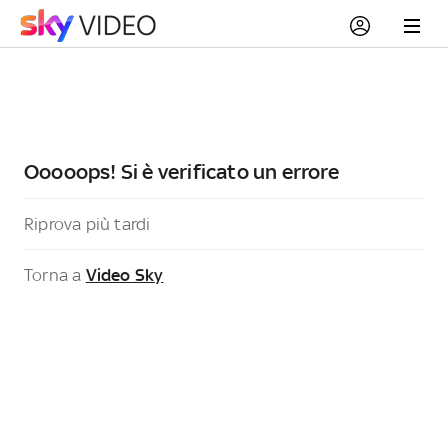
Ooooops! Si è verificato un errore
Riprova più tardi
Torna a
Video Sky