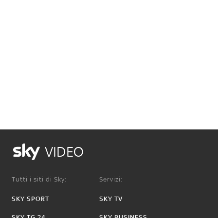
VIDEO
Tutti i siti di Sky:
Servizi:
SKY SPORT
SKY TV
SKY TG 24
SKY BUSINESS