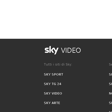
VIDEO
Tutti i siti di Sky:
Se
SKY SPORT
S
SKY TG 24
S
SKY VIDEO
N
SKY ARTE
S