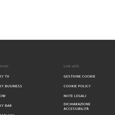
rvizi:
Link utili:
KY TV
GESTIONE COOKIE
KY BUSINESS
COOKIE POLICY
OW
NOTE LEGALI
DICHIARAZIONE
KY BAR
ACCESSIBILITÀ