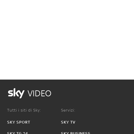
VIDEO
Tutti i siti di Sky:
Servizi:
SKY SPORT
SKY TV
SKY TG 24
SKY BUSINESS