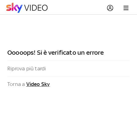
Ooooops! Si è verificato un errore
Riprova più tardi
Torna a
Video Sky