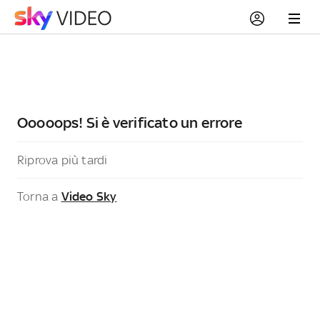
Ooooops! Si è verificato un errore
Riprova più tardi
Torna a
Video Sky