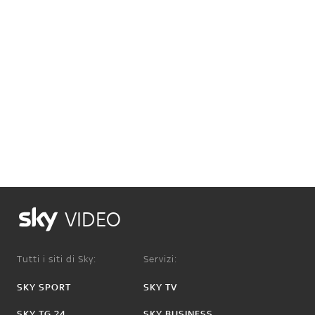
VIDEO
Tutti i siti di Sky:
Servizi:
SKY SPORT
SKY TV
SKY TG 24
SKY BUSINESS