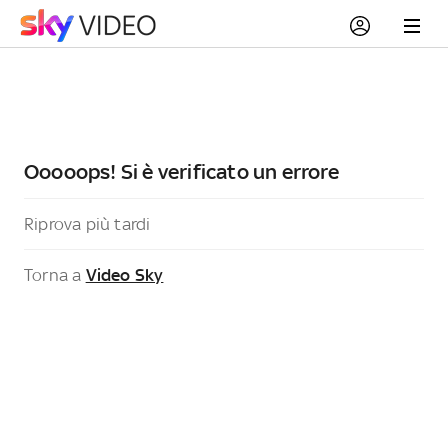
Ooooops! Si è verificato un errore
Riprova più tardi
Torna a
Video Sky