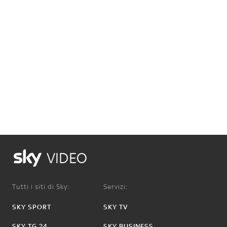
VIDEO
Tutti i siti di Sky:
Servizi:
SKY SPORT
SKY TV
SKY TG 24
SKY BUSINESS