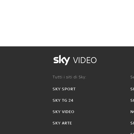
VIDEO
Tutti i siti di Sky:
Se
SKY SPORT
S
SKY TG 24
S
SKY VIDEO
N
SKY ARTE
S