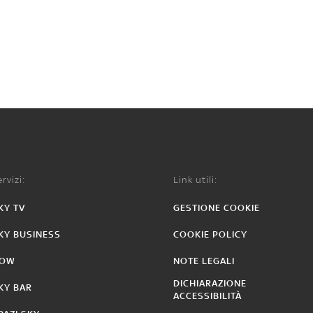
rvizi:
Link utili:
KY TV
GESTIONE COOKIE
KY BUSINESS
COOKIE POLICY
OW
NOTE LEGALI
DICHIARAZIONE
KY BAR
ACCESSIBILITÀ