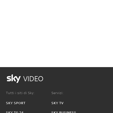
VIDEO
Tutti i siti di Sky:
Servizi:
SKY SPORT
SKY TV
SKY TG 24
SKY BUSINESS