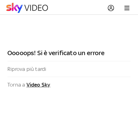
Ooooops! Si è verificato un errore
Riprova più tardi
Torna a
Video Sky