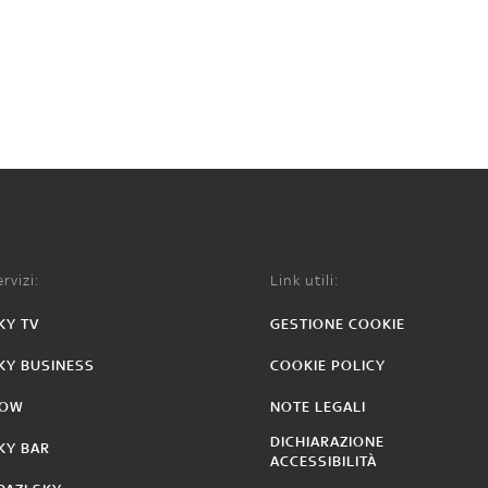
rvizi:
Link utili:
KY TV
GESTIONE COOKIE
KY BUSINESS
COOKIE POLICY
OW
NOTE LEGALI
DICHIARAZIONE
KY BAR
ACCESSIBILITÀ