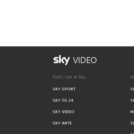
VIDEO
Tutti i siti di Sky:
Se
SKY SPORT
S
SKY TG 24
S
SKY VIDEO
N
SKY ARTE
S