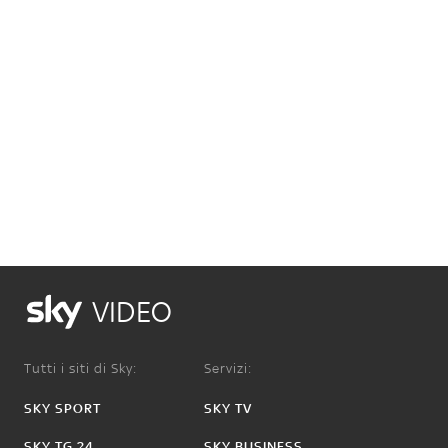
VIDEO
Tutti i siti di Sky:
Servizi:
SKY SPORT
SKY TV
SKY TG 24
SKY BUSINESS