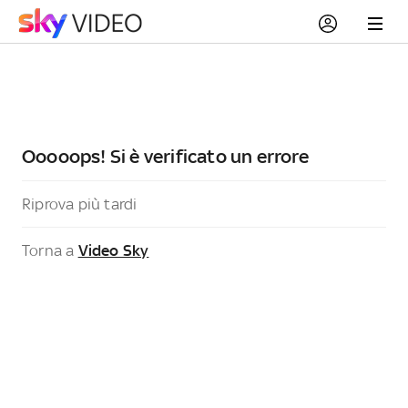
Ooooops! Si è verificato un errore
Riprova più tardi
Torna a
Video Sky