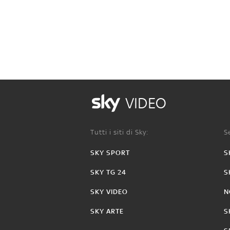
VIDEO
Tutti i siti di Sky:
Se
SKY SPORT
S
SKY TG 24
S
SKY VIDEO
N
SKY ARTE
S