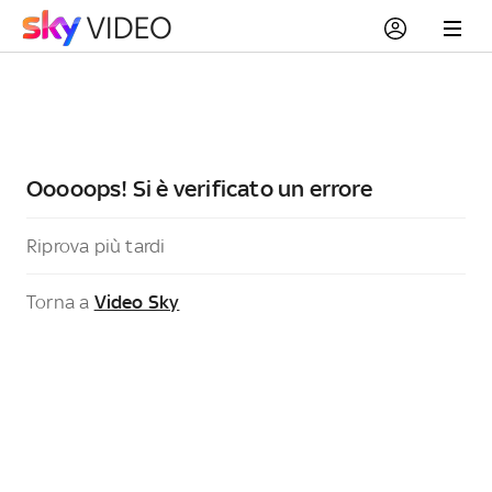
Ooooops! Si è verificato un errore
Riprova più tardi
Torna a
Video Sky