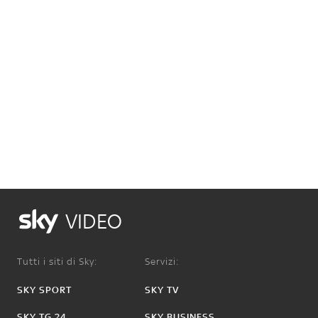
VIDEO
Tutti i siti di Sky:
Servizi:
SKY SPORT
SKY TV
SKY TG 24
SKY BUSINESS