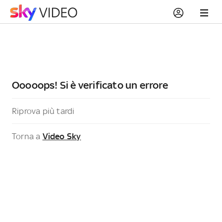
Ooooops! Si è verificato un errore
Riprova più tardi
Torna a
Video Sky