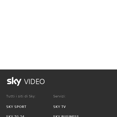
VIDEO
Tutti i siti di Sky:
Servizi:
SKY SPORT
SKY TV
SKY TG 24
SKY BUSINESS