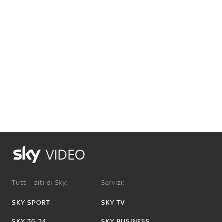
VIDEO
Tutti i siti di Sky:
Servizi:
SKY SPORT
SKY TV
SKY TG 24
SKY BUSINESS