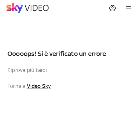
Ooooops! Si è verificato un errore
Riprova più tardi
Torna a
Video Sky