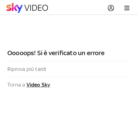
Ooooops! Si è verificato un errore
Riprova più tardi
Torna a
Video Sky