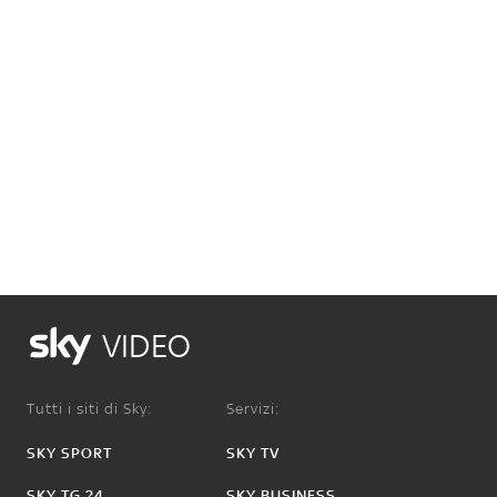
VIDEO
Tutti i siti di Sky:
Servizi:
SKY SPORT
SKY TV
SKY TG 24
SKY BUSINESS