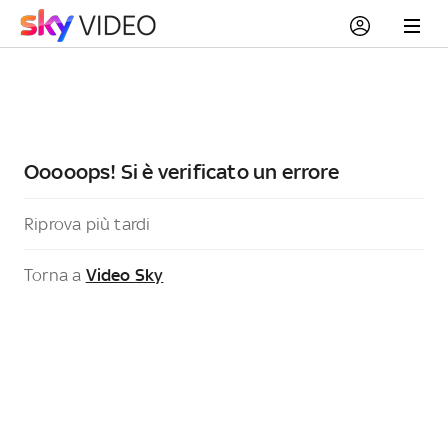
Ooooops! Si è verificato un errore
Riprova più tardi
Torna a
Video Sky