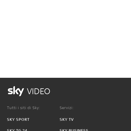
VIDEO
Tutti i siti di Sky:
Servizi:
SKY SPORT
SKY TV
SKY TG 24
SKY BUSINESS