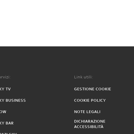
rvizi:
Link utili:
KY TV
GESTIONE COOKIE
KY BUSINESS
COOKIE POLICY
OW
NOTE LEGALI
DICHIARAZIONE
KY BAR
ACCESSIBILITÀ