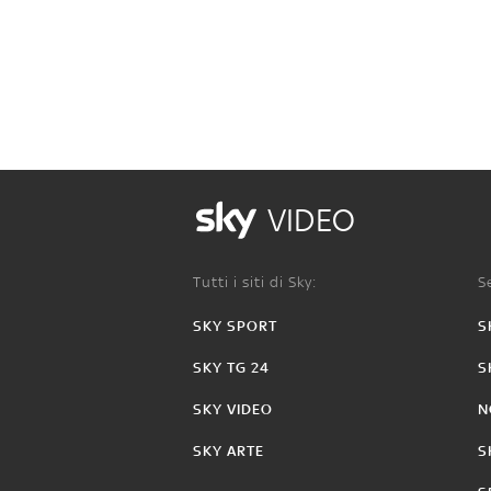
VIDEO
Tutti i siti di Sky:
Se
SKY SPORT
S
SKY TG 24
S
SKY VIDEO
N
SKY ARTE
S