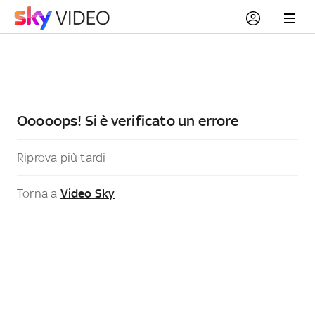
Ooooops! Si è verificato un errore
Riprova più tardi
Torna a
Video Sky