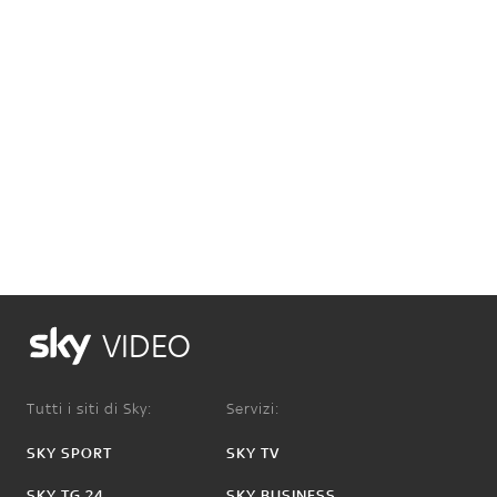
VIDEO
Tutti i siti di Sky:
Servizi:
SKY SPORT
SKY TV
SKY TG 24
SKY BUSINESS