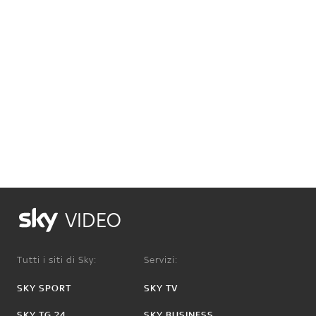
VIDEO
Tutti i siti di Sky:
Servizi:
SKY SPORT
SKY TV
SKY TG 24
SKY BUSINESS