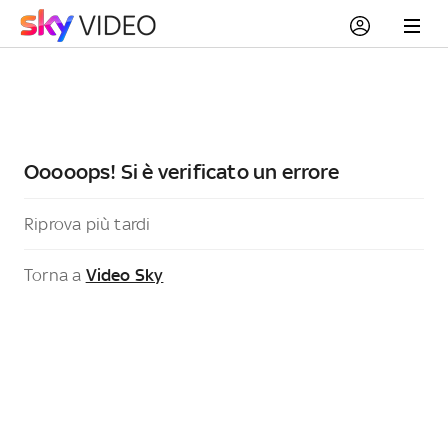
Ooooops! Si è verificato un errore
Riprova più tardi
Torna a
Video Sky