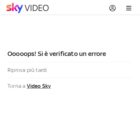
Ooooops! Si è verificato un errore
Riprova più tardi
Torna a
Video Sky