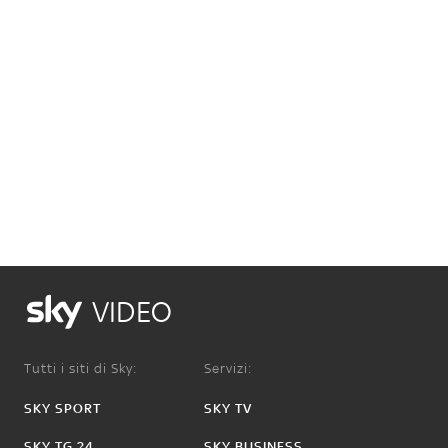
VIDEO
Tutti i siti di Sky:
Servizi:
SKY SPORT
SKY TV
SKY TG 24
SKY BUSINESS