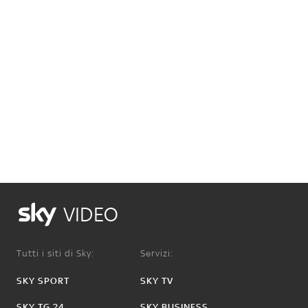
VIDEO
Tutti i siti di Sky:
Servizi:
SKY SPORT
SKY TV
SKY TG 24
SKY BUSINESS