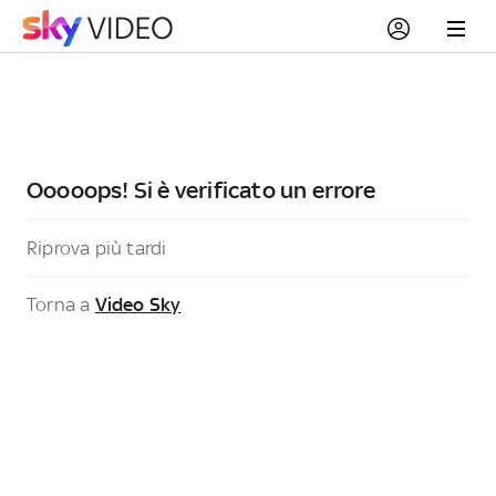
Ooooops! Si è verificato un errore
Riprova più tardi
Torna a
Video Sky