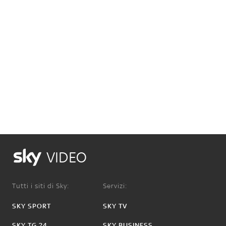
VIDEO
Tutti i siti di Sky:
Servizi:
SKY SPORT
SKY TV
SKY TG 24
SKY BUSINESS