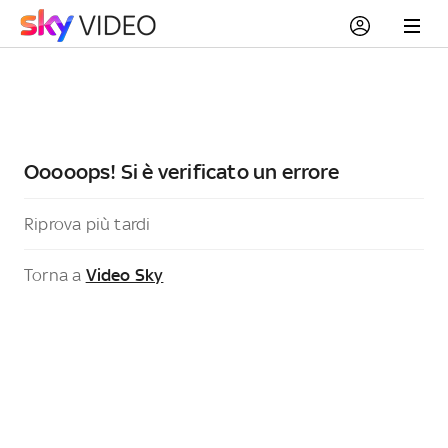
Ooooops! Si è verificato un errore
Riprova più tardi
Torna a
Video Sky