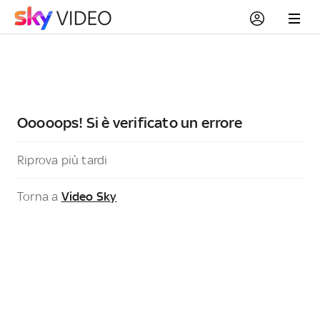
Ooooops! Si è verificato un errore
Riprova più tardi
Torna a
Video Sky