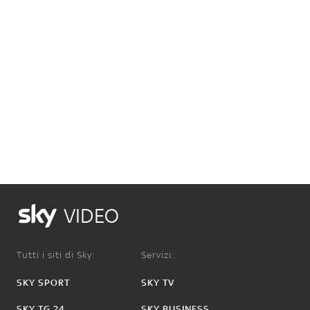
VIDEO
Tutti i siti di Sky:
Servizi:
SKY SPORT
SKY TV
SKY TG 24
SKY BUSINESS