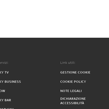
rvizi:
Link utili:
KY TV
GESTIONE COOKIE
KY BUSINESS
COOKIE POLICY
OW
NOTE LEGALI
DICHIARAZIONE
KY BAR
ACCESSIBILITÀ