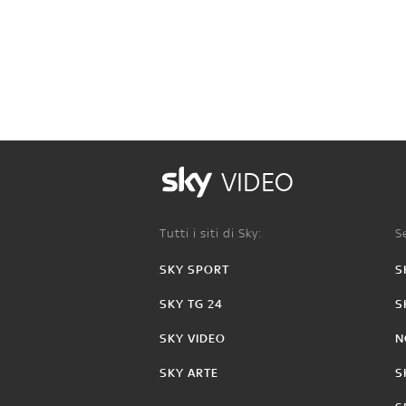
VIDEO
Tutti i siti di Sky:
Se
SKY SPORT
S
SKY TG 24
S
SKY VIDEO
N
SKY ARTE
S