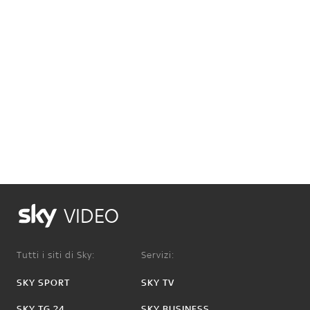
VIDEO
Tutti i siti di Sky:
Servizi:
SKY SPORT
SKY TV
SKY TG 24
SKY BUSINESS