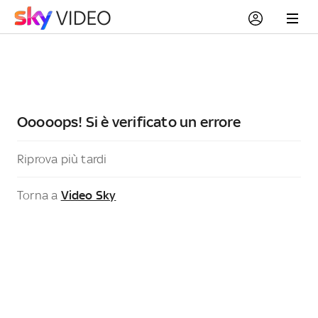
Ooooops! Si è verificato un errore
Riprova più tardi
Torna a
Video Sky