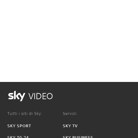
VIDEO
Tutti i siti di Sky:
Servizi:
SKY SPORT
SKY TV
SKY TG 24
SKY BUSINESS