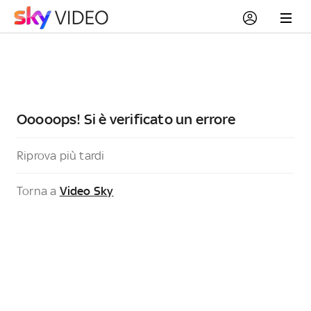
Ooooops! Si è verificato un errore
Riprova più tardi
Torna a
Video Sky