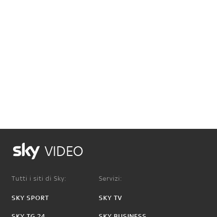
VIDEO
Tutti i siti di Sky:
Servizi:
SKY SPORT
SKY TV
SKY TG 24
SKY BUSINESS