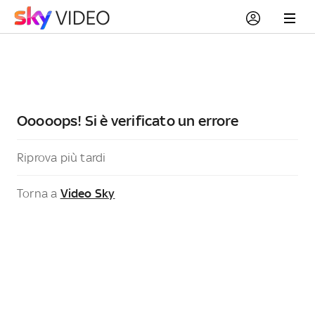
Ooooops! Si è verificato un errore
Riprova più tardi
Torna a
Video Sky