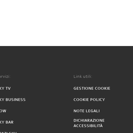
rvizi:
Link utili:
KY TV
GESTIONE COOKIE
KY BUSINESS
COOKIE POLICY
OW
NOTE LEGALI
DICHIARAZIONE
KY BAR
ACCESSIBILITÀ