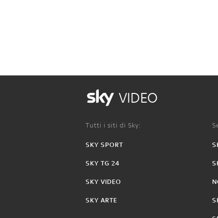
VIDEO
Tutti i siti di Sky:
Se
SKY SPORT
S
SKY TG 24
S
SKY VIDEO
N
SKY ARTE
S