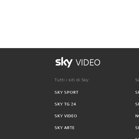
VIDEO
Tutti i siti di Sky:
Se
SKY SPORT
S
SKY TG 24
S
SKY VIDEO
N
SKY ARTE
S