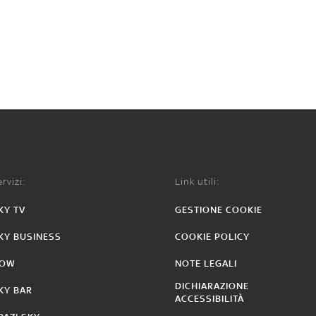
rvizi:
Link utili:
KY TV
GESTIONE COOKIE
KY BUSINESS
COOKIE POLICY
OW
NOTE LEGALI
DICHIARAZIONE
KY BAR
ACCESSIBILITÀ