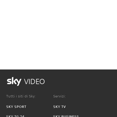
VIDEO
Tutti i siti di Sky:
Servizi:
SKY SPORT
SKY TV
SKY TG 24
SKY BUSINESS