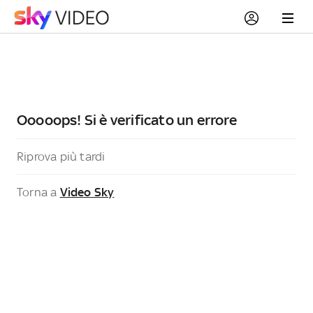
Ooooops! Si è verificato un errore
Riprova più tardi
Torna a
Video Sky