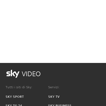
VIDEO
Tutti i siti di Sky:
Servizi:
SKY SPORT
SKY TV
SKY TG 24
SKY BUSINESS