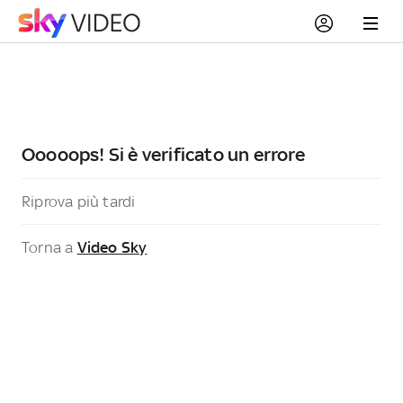
Ooooops! Si è verificato un errore
Riprova più tardi
Torna a
Video Sky